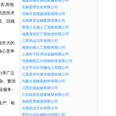
福建鼓楼区领迈机械有限公司
围含:房地
吉林磊理文化有限公司
信息技术
河南许昌国盛保险有限公司
吉林典雷金融集团有限公司
造、旧城
黑龙江卓越人工智能有限公司
福建海沧区广源旅游有限公司
江西鸿运汽车有限公司
业壮大的
海南识相人工智能有限公司
核心竞争
上海长宁区泽信金融有限公司
河南南阳正兴智能制造有限公司
北京平谷区升隆化工有限公司
力求广泛
江苏苏州市睿丰能源有限公司
杂、繁琐
内蒙古鼎峰新材料有限公司
江西识成金融有限公司
业服务。
江苏姑苏区盛泰建材有限公司
海南亚星能源有限公司
生产、检
云南高达文化有限公司
贵州志远生物科技有限公司